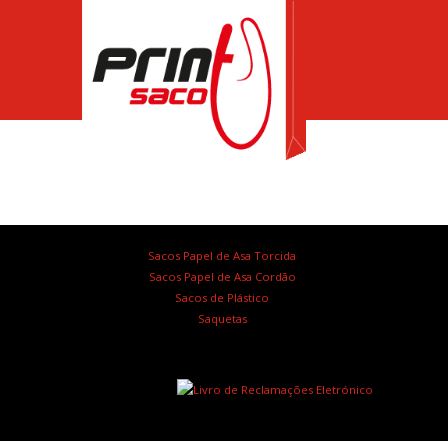
Sacos Papel de Asa Torcida
Sacos Papel de Asa Cordão
Sacos de Plástico
Saquetas