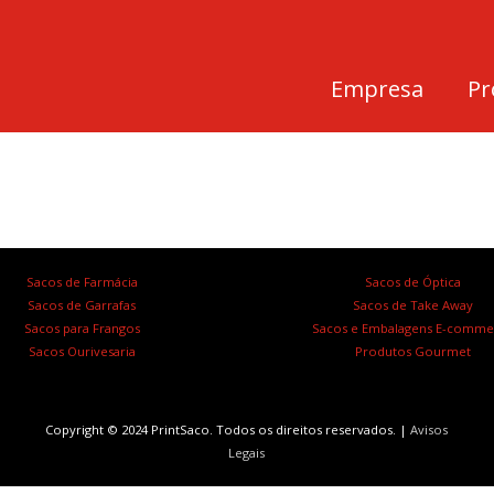
Empresa
Pr
Sacos de Farmácia
Sacos de Óptica
Sacos de Garrafas
Sacos de Take Away
Sacos para Frangos
Sacos e Embalagens E-comme
Sacos Ourivesaria
Produtos Gourmet
Copyright © 2024 PrintSaco. Todos os direitos reservados. |
Avisos
Legais