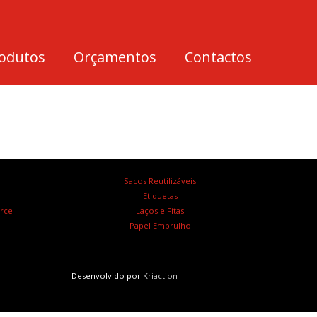
odutos
Orçamentos
Contactos
Sacos Reutilizáveis
Etiquetas
rce
Laços e Fitas
Papel Embrulho
Desenvolvido por
Kriaction