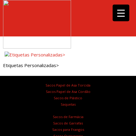
Etiquetas Personalizadas>
Sacos Papel de Asa Torcida
Sacos Papel de Asa Cordão
Sacos de Plástico
Saquetas
Sacos de Farmácia
Sacos de Garrafas
Sacos para Frangos
Sacos Ourivesaria