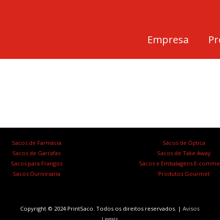
Empresa
Pr
Sacos de Farmácia
Sacos de Óptica
Sacos de Garrafas
Sacos de Take Away
Sacos para Frangos
Sacos e Embalagens E-comme
Sacos Ourivesaria
Produtos Gourmet
Copyright © 2024 PrintSaco. Todos os direitos reservados. |
Avisos
Legais