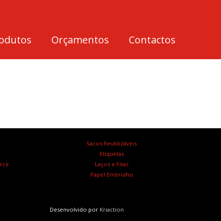
odutos
Orçamentos
Contactos
Sacos Reutilizáveis
Etiquetas
rce
Laços e Fitas
Papel Embrulho
Desenvolvido por
Kriaction