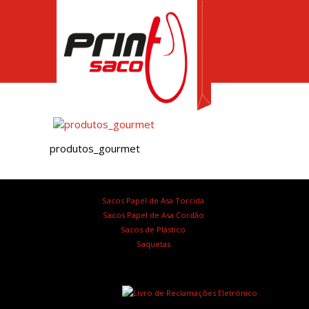
produtos_gourmet
Sacos Papel de Asa Torcida
Sacos Papel de Asa Cordão
Sacos de Plástico
Saquetas