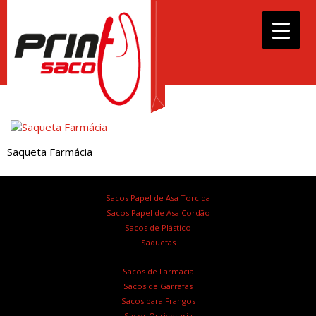
Saqueta Farmácia
Sacos Papel de Asa Torcida
Sacos Papel de Asa Cordão
Sacos de Plástico
Saquetas
Sacos de Farmácia
Sacos de Garrafas
Sacos para Frangos
Sacos Ourivesaria