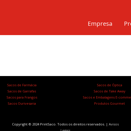
Empresa
Pr
Sacos de Farmácia
Sacos de Óptica
Sacos de Garrafas
Sacos de Take Away
Sacos para Frangos
Sacos e Embalagens E-comme
Sacos Ourivesaria
Produtos Gourmet
Copyright © 2024 PrintSaco. Todos os direitos reservados. |
Avisos
Legais