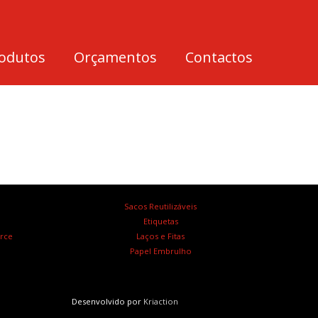
odutos
Orçamentos
Contactos
Sacos Reutilizáveis
Etiquetas
rce
Laços e Fitas
Papel Embrulho
Desenvolvido por
Kriaction