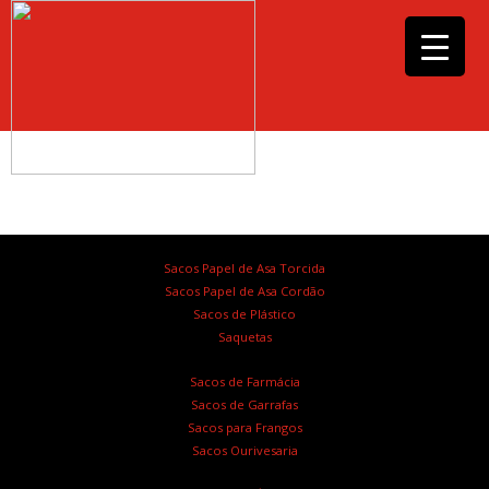
Sacos Papel de Asa Torcida
Sacos Papel de Asa Cordão
Sacos de Plástico
Saquetas
Sacos de Farmácia
Sacos de Garrafas
Sacos para Frangos
Sacos Ourivesaria