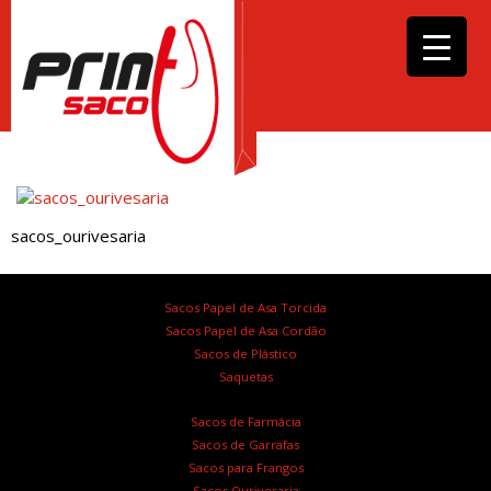
sacos_ourivesaria
Sacos Papel de Asa Torcida
Sacos Papel de Asa Cordão
Sacos de Plástico
Saquetas
Sacos de Farmácia
Sacos de Garrafas
Sacos para Frangos
Sacos Ourivesaria