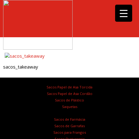
sacos_takeaway
Sacos Papel de Asa Torcida
Sacos Papel de Asa Cordão
Sacos de Plástico
Saquetas
Sacos de Farmácia
Sacos de Garrafas
Sacos para Frangos
Sacos Ourivesaria