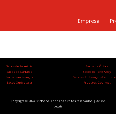
Empresa
Pr
Sacos de Farmácia
Sacos de Óptica
Sacos de Garrafas
Sacos de Take Away
Sacos para Frangos
Sacos e Embalagens E-comme
Sacos Ourivesaria
Produtos Gourmet
Copyright © 2024 PrintSaco. Todos os direitos reservados. |
Avisos
Legais