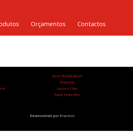
odutos
Orçamentos
Contactos
Sacos Reutilizáveis
Etiquetas
rce
Laços e Fitas
Papel Embrulho
Desenvolvido por
Kriaction